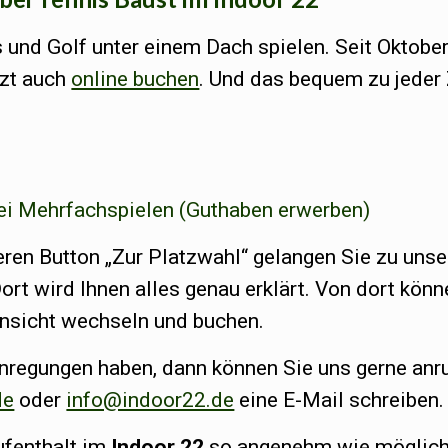
s und Golf unter einem Dach spielen. Seit Oktobe
tzt auch
online buchen
. Und das bequem zu jeder 
bei Mehrfachspielen (Guthaben erwerben)
eren Button „Zur Platzwahl“ gelangen Sie zu uns
t wird Ihnen alles genau erklärt. Von dort könn
nsicht wechseln und buchen.
Anregungen haben, dann können Sie uns gerne anr
de
oder
info@indoor22.de
eine E-Mail schreiben.
ufenthalt im
Indoor 22
so angenehm wie möglich 